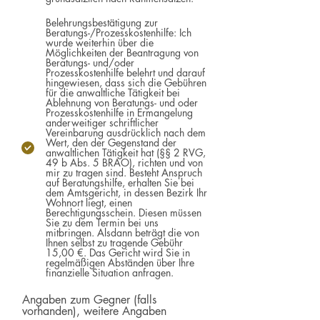
Belehrungsbestätigung zur
Beratungs-/Prozesskostenhilfe: Ich
wurde weiterhin über die
Möglichkeiten der Beantragung von
Beratungs- und/oder
Prozesskostenhilfe belehrt und darauf
hingewiesen, dass sich die Gebühren
für die anwaltliche Tätigkeit bei
Ablehnung von Beratungs- und oder
Prozesskostenhilfe in Ermangelung
anderweitiger schriftlicher
Vereinbarung ausdrücklich nach dem
Wert, den der Gegenstand der
anwaltlichen Tätigkeit hat (§§ 2 RVG,
49 b Abs. 5 BRAO), richten und von
mir zu tragen sind. Besteht Anspruch
auf Beratungshilfe, erhalten Sie bei
dem Amtsgericht, in dessen Bezirk Ihr
Wohnort liegt, einen
Berechtigungsschein. Diesen müssen
Sie zu dem Termin bei uns
mitbringen. Alsdann beträgt die von
Ihnen selbst zu tragende Gebühr
15,00 €. Das Gericht wird Sie in
regelmäßigen Abständen über Ihre
finanzielle Situation anfragen.
Angaben zum Gegner (falls
vorhanden), weitere Angaben