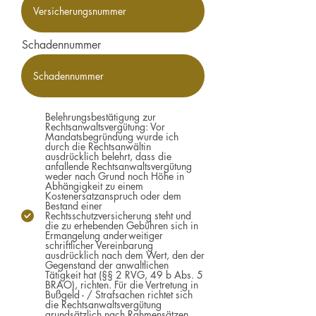
Schadennummer
Belehrungsbestätigung zur
Rechtsanwaltsvergütung: Vor
Mandatsbegründung wurde ich
durch die Rechtsanwältin
ausdrücklich belehrt, dass die
anfallende Rechtsanwaltsvergütung
weder nach Grund noch Höhe in
Abhängigkeit zu einem
Kostenersatzanspruch oder dem
Bestand einer
Rechtsschutzversicherung steht und
die zu erhebenden Gebühren sich in
Ermangelung anderweitiger
schriftlicher Vereinbarung
ausdrücklich nach dem Wert, den der
Gegenstand der anwaltlichen
Tätigkeit hat (§§ 2 RVG, 49 b Abs. 5
BRAO), richten. Für die Vertretung in
Bußgeld - / Strafsachen richtet sich
die Rechtsanwaltsvergütung
grundsätzlich nach Rahmensätzen.