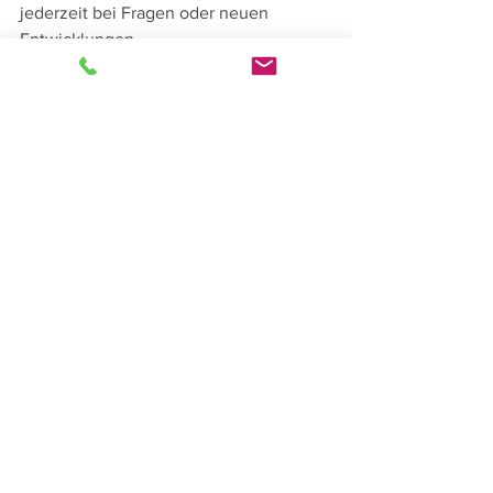
jederzeit bei Fragen oder neuen
Entwicklungen.
Lassen Sie sich beraten!
Gerne können Sie uns über das
Kontaktformular, telefonisch oder
per E-Mail melden
Das Mandat