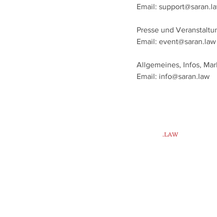
Email:
support@saran.l
Presse und Veranstalt
Email:
event@saran.law
Allgemeines, Infos, Mar
Email:
info@saran.law
Impressum
Datenschutz
Cookies
Barriere