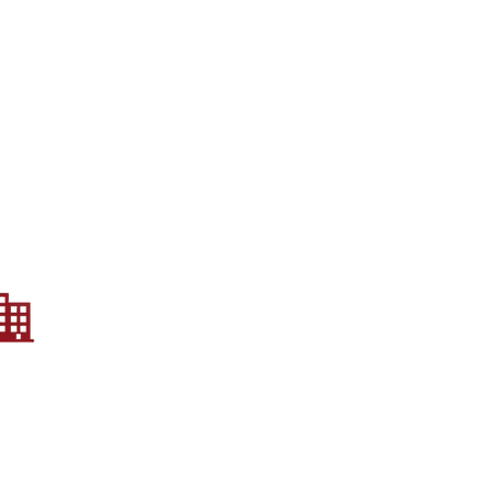
Rechtsanwältin Pelit-Saran
Industriestraße 27
61381 Friedrichsdorf
Barrierefreier Zugang
E-Mail : info@pelit-saran.law