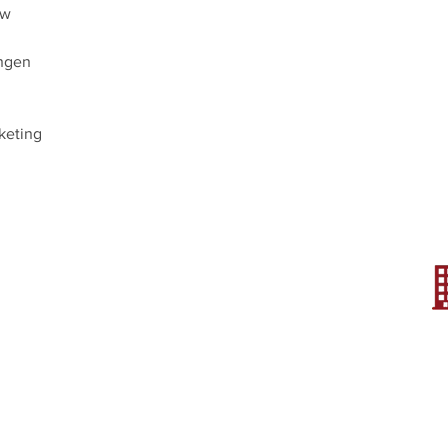
aw
ungen
keting
freiheit