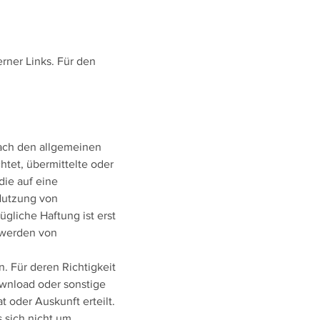
erner Links. Für den
nach den allgemeinen
htet, übermittelte oder
ie auf eine
 Nutzung von
gliche Haftung ist erst
twerden von
. Für deren Richtigkeit
wnload oder sonstige
 oder Auskunft erteilt.
s sich nicht um