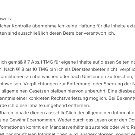
nweis:
tlicher Kontrolle übernehme ich keine Haftung für die Inhalte ext
iten sind ausschließlich deren Betreiber verantwortlich.
 ich gemäß § 7 Abs.1 TMG für eigene Inhalte auf diesen Seiten 
. Nach §§ 8 bis 10 TMG bin ich als Diensteanbieter nicht verpflic
formationen zu überwachen oder nach Umständen zu forschen, d
t hinweisen. Verpflichtungen zur Entfernung oder Sperrung der
 allgemeinen Gesetzen bleiben hiervon unberührt. Eine diesbezü
enntnis einer konkreten Rechtsverletzung möglich. Bei Bekann
rde ich diese Inhalte umgehend entfernen.
fbaren Inhalte dienen ausschließlich der allgemeinen Information
eine Gewähr übernommen. Weder durch das Lesen oder den Do
ormationen kommt ein Mandatsverhältnis zustande oder wird Rat
alt der abrufbaren Informationen wird ausgeschlossen, soweit e